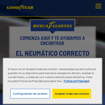
BUSCA
LLANTAS
COMIENZA AQUÍ Y TE AYUDAMOS A
ENCONTRAR
EL NEUMÁTICO CORRECTO
BUSCAR LLANTAS
Al hacer clic en “Aceptar todas las cookies”, usted acepta que las cookies se
O
guarden en su dispositivo para mejorar la navegación del sitio, analizar el
uso del mismo, y colaborar con nuestros estudios para marketing. Visite
ENCONTRAR UN DISTRIBUIDOR
neuestra Politica de Pivacidad para saber mas.
Politica de Privacidad
Configuración de cookies
Aceptar todas las cookies