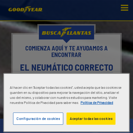
BUSCA
LLANTAS
COMIENZA AQUÍ Y TE AYUDAMOS A
ENCONTRAR
EL NEUMÁTICO CORRECTO
BUSCAR LLANTAS
Al hacer clic en “Aceptar todas las cookies”, usted acepta que las cookies se
O
guarden en su dispositivo para mejorar la navegación del sitio, analizar el
uso del mismo, y colaborar con nuestros estudios para marketing. Visite
ENCONTRAR UN DISTRIBUIDOR
neuestra Politica de Pivacidad para saber mas.
Politica de Privacidad
Configuración de cookies
Aceptar todas las cookies