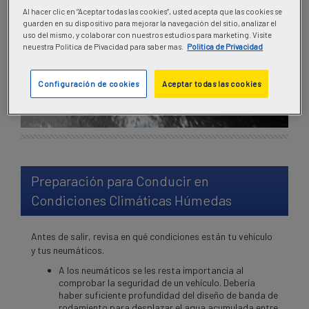
Al hacer clic en “Aceptar todas las cookies”, usted acepta que las cookies se
guarden en su dispositivo para mejorar la navegación del sitio, analizar el
uso del mismo, y colaborar con nuestros estudios para marketing. Visite
neuestra Politica de Pivacidad para saber mas.
Politica de Privacidad
Configuración de cookies
Aceptar todas las cookies
Preparaci
ón para Conducir en
Condiciones Clim
áticas H
úmedas
Antes de salir, revisa en qué condiciones están tu vehículo
y tus neumáticos.
A los neumáticos se les resta importancia al
comprobar la seguridad de un vehículo. Debería
haber suficiente profundidad del diseño de banda de
rodamiento para desplazar el agua acumulada entre