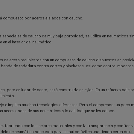
 Está compuesto por aceros aislados con caucho.
s especiales de caucho de muy baja porosidad, se utiliza en neumáticos si
 en el interior del neumático.
nes de acero recubiertos con un compuesto de caucho dispuestos en posici
la banda de rodadura contra cortes y pinchazos, así como contra impactos
nes, pero en lugar de acero, está construida en nylon.
Es un refuerzo adicio
dimiento.
jo e implica muchas tecnologías diferentes. Pero al comprender un poco 
as necesidades de sus neumáticos y la calidad que se les coloca.
e, fabricado con los mejores materiales y con la transparencia y confianz
odelo de neumático adecuado para su automóvil en una tienda cerca de us