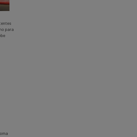
tentes
omo para
ebe
 goma