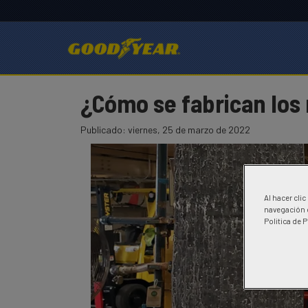
¿Cómo se fabrican los
Goodyear
Goodyear
¿Cómo
Publicado:
viernes, 25 de marzo de 2022
se
fabrican
los
neumaticos?
Al hacer cli
navegación d
Politica de 