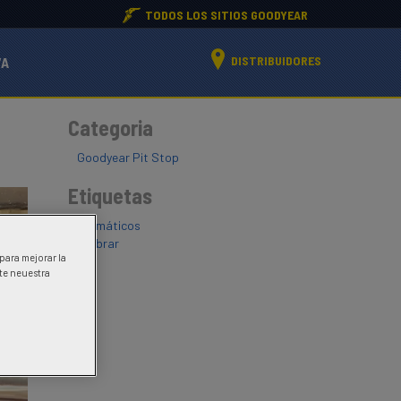
TODOS LOS SITIOS GOODYEAR
DISTRIBUIDORES
VA
Categoria
Goodyear Pit Stop
Etiquetas
neumáticos
calibrar
 para mejorar la
ite neuestra