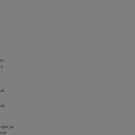
n
ón
 u
nal
más
a que ya
ted.