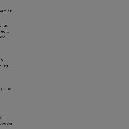
ermitir
arias
negro
,
cada
la
el agua
tiga por
r,
debe ser