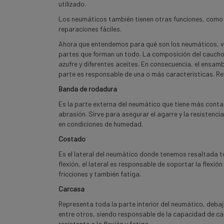
utilizado.
Los neumáticos también tienen otras funciones, como ma
reparaciones fáciles.
Ahora que entendemos para qué son los neumáticos, v
partes que forman un todo. La composición del caucho, 
azufre y diferentes aceites. En consecuencia, el ensa
parte es responsable de una o más características. R
Banda de rodadura
Es la parte externa del neumático que tiene más conta
abrasión
. Sirve para asegurar el agarre y la resistenci
en condiciones de humedad.
Costado
Es el lateral del neumático donde tenemos resaltada t
flexión, el lateral es responsable de soportar la flex
fricciones y también fatiga.
Carcasa
Representa toda la parte interior del neumático, deba
entre otros, siendo responsable de la capacidad de carg
resistente a la flexión y fatiga.