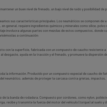
ntener un buen nivel de frenado, un bajo nivel de ruido y posibilidad de p
eamos sus características principales. Los neumáticos se componen de v
en general, requiere ingredientes químicos y minerales como sílice,
polvo 
mblaje involucra algunas partes con mezclas de estos compuestos, donde 
evisémoslas a continuación:
cto con la superficie,
fabricada con un compuesto de caucho resistente a 
a al desgaste,
ayuda en la tracción y el frenado, y promueve la dispersión d
oda la información. Producido por un compuesto especial de caucho de fa
ión del neumático, además de proteger la carcasa contra grietas, impactos,
jo de la banda de rodadura. Compuesto por cordones, como nylon, poliéste
a, recibe y transmite la fuerza del motor del vehículo (torque) al suelo y 