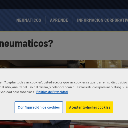
NEUMÁTICOS
APRENDE
INFORMACIÓN CORPORATI
 neumaticos?
c en “Aceptar todas las cookies”, usted acepta que las cookies se guarden en su dispositivo
el sitio, analizar el uso del mismo, y colaborar con nuestros estudios para marketing. Vis
Pivacidad para saber mas.
Politica de Privacidad
Configuración de cookies
Aceptar todas las cookies