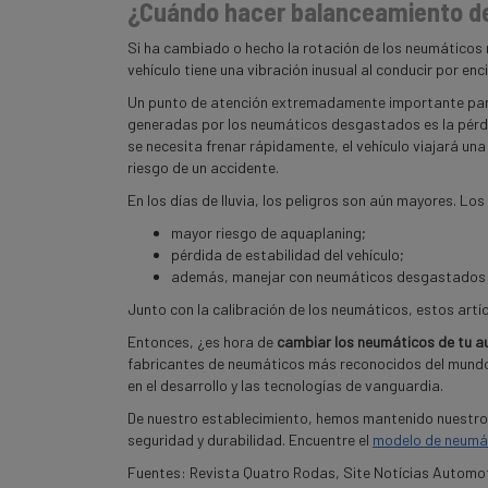
¿Cuándo hacer balanceamiento de
Si ha cambiado o hecho la rotación de los neumáticos r
vehículo tiene una vibración inusual al conducir por en
Un punto de atención extremadamente importante par
generadas por los neumáticos desgastados es la pérdid
se necesita frenar rápidamente, el vehículo viajará 
riesgo de un accidente.
En los días de lluvia, los peligros son aún mayores. 
mayor riesgo de aquaplaning;
pérdida de estabilidad del vehículo;
además, manejar con neumáticos desgastados es
Junto con la calibración de los neumáticos, estos artí
Entonces, ¿es hora de
cambiar los neumáticos
de tu a
fabricantes de neumáticos más reconocidos del mundo 
en el desarrollo y las tecnologías de vanguardia.
De nuestro establecimiento, hemos mantenido nuestro 
seguridad y durabilidad. Encuentre el
modelo de neumát
Fuentes: Revista Quatro Rodas, Site Notícias Automo