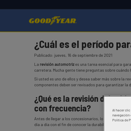
¿Cuál es el período pa
Goodyear
Goodyear
¿Cuál
Publicado:
jueves, 16 de septiembre de 2021
es
La
revisión automotriz
es una tarea esencial para garan
el
carretera. Mucha gente tiene preguntas sobre cuándo h
período
para
Si usted es uno de ellos y desea saber más sobre la re
revisar
componentes deben ser revisados para garantizar la du
un
¿Qué es la revisión del vehí
automóvil?
con frecuencia?
Al hacer cli
navegación d
Antes de llegar a los concesionarios, los fabricantes 
Politica de 
día a día con el fin de conocer la durabilidad de los co