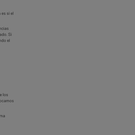
es si el
ncias
ado. Si
ndo el
e los
nfocamos
ima