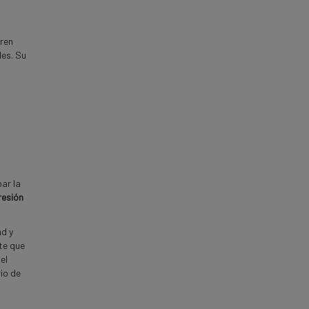
eren
les. Su
ar la
resión
ad y
te que
el
rio de