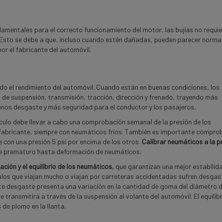
damentales para el correcto funcionamiento del motor, las bujías no requi
 Esto se debe a que, incluso cuando estén dañadas, pueden parecer norma
or el fabricante del automóvil.
odo el rendimiento del automóvil. Cuando están en buenas condiciones, los
de suspensión, transmisión, tracción, dirección y frenado, trayendo más
nos desgaste y más seguridad para el conductor y los pasajeros.
hículo debe llevar a cabo una comprobación semanal de la presión de los
 fabricante, siempre con neumáticos fríos. También es importante comprob
 con una presión 5 psi por encima de los otros.
Calibrar neumáticos a la
p
e prematuro hasta deformación de neumáticos.
eación
y el equilibrio de los
neumáticos,
que garantizan una mejor estabilid
ulos que viajan mucho o viajan por carreteras accidentadas sufren desgas
te desgaste presenta una variación en la cantidad de goma del diámetro d
 transmitirá a través de la suspensión al volante del automóvil. El equilib
e plomo en la llanta.