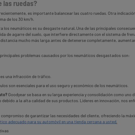
 las ruedas?
ecientemente, es importante balancear las cuatro ruedas. Otra indicación 
cima de los 30 km/h.
a los neumáticos es su desgaste natural
.
Una de las principales consecue
a de agarre del suelo, que interfiere directamente con el sistema de fren
una distancia mucho más larga antes de detenerse completamente, aumenta
Los principales problemas causados por los neumáticos desgastados son:
 una infracción de tráfico.
culos son esenciales para el uso seguro y económico de los neumáticos.
uto?
Goodyear se basa en su larga experiencia y consolidación como uno d
debido a la alta calidad de sus productos. Líderes en innovación, nos e
compromiso de garantizar las necesidades del cliente, ofreciendo la máx
ico adecuado para su automóvil en una tienda cercana a usted
.
tivas