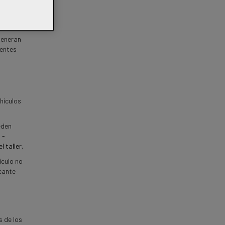
 de su
nalidad,
generan
dentes
hículos
ueden
s
-
 taller.
ículo no
icante
s de los