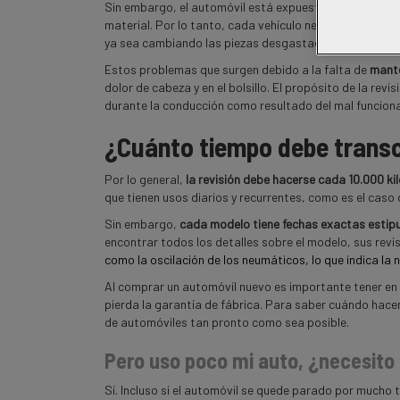
Sin embargo, el automóvil está expuesto diariamente a 
material. Por lo tanto, cada vehículo necesita someter
ya sea cambiando las piezas desgastadas por el tiem
Estos problemas que surgen debido a la falta de
mante
dolor de cabeza y en el bolsillo. El propósito de la revi
durante la conducción como resultado del mal funcio
¿Cuánto tiempo debe transcu
Por lo general,
la revisión debe hacerse cada 10.000 k
que tienen usos diarios y recurrentes, como es el caso 
Sin embargo,
cada modelo tiene fechas exactas estipul
encontrar todos los detalles sobre el modelo, sus revi
como la oscilación de los neumáticos, lo que indica la 
Al comprar un automóvil nuevo es importante tener en
pierda la garantía de fábrica. Para saber cuándo hacer 
de automóviles tan pronto como sea posible.
Pero uso poco mi auto, ¿necesito 
Sí. Incluso si el automóvil se quede parado por mucho 