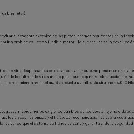
usibles, etc.).
 evitar el desgaste excesivo de las piezas internas resultantes de la fricci
buir a problemas – como fundir el motor – lo que resulta en la devaluación
ltros de aire. Responsables de evitar que las impurezas presentes en el air
visión de los filtros de aire a medio plazo puede generar obstrucción de las
les, se recomienda hacer el
mantenimiento del filtro de aire
cada 5.000 kil
 desgastan rápidamente, exigiendo cambios periódicos. Un ejemplo de est
s, los discos, las pinzas y el fluido. La recomendación es que la sustituci
do, evitando que el sistema de frenos se dañe y garantizando la seguridad 