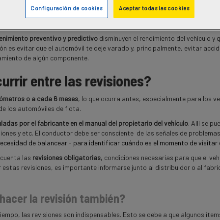
varios agentes, como el clima y el terreno, que pueden llevar al desgaste
Configuración de cookies
Aceptar todas las cookies
se periódicamente a una revisión para garantizar su preservación y funcio
po de uso o alineando los componentes.
nimiento preventivo y predictivo
disminuyen el rendimiento del vehículo y 
sión es evitar que el automóvil te deje varado y, principalmente, evitar acci
namiento de algún componente.
rrir entre las revisiones?
ilómetros o a cada 6 meses
, lo que ocurra antes, especialmente para los ve
de los automóviles de flota.
adas por el fabricante en el manual del propietario del vehículo
. Allí se p
siones y etc. El conductor debe ser consciente de las señales de problema
necesidad de balancear - para identificar cuándo es el momento de visitar el
 cuenta las
revisiones obligatorias,
condiciones necesarias para que el veh
estas revisiones, es importante informarse junto al distribuidor o al fabr
hacer la revisión también?
tiempo, las revisiones son indispensables. Esto se debe a que algunos ítem