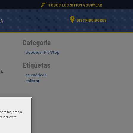
TODOS LOS SITIOS GOODYEAR
DISTRIBUIDORES
VA
Categoria
Goodyear Pit Stop
Etiquetas
il.
neumáticos
calibrar
a
 para mejorar la
ite neuestra
icas del