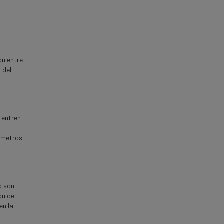
ón entre
 del
e entren
ómetros
o son
ón de
en la