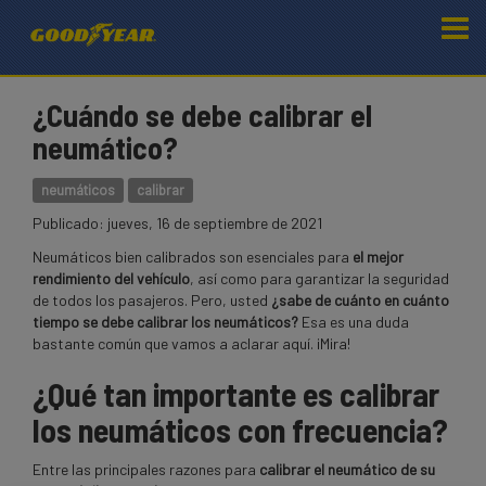
¿Cuándo se debe calibrar el
neumático?
neumáticos
calibrar
Goodyear
Goodyear
¿Cuándo
Publicado:
jueves, 16 de septiembre de 2021
se
Neumáticos bien calibrados son esenciales para
el mejor
debe
rendimiento del vehículo
, así como para garantizar la seguridad
calibrar
de todos los pasajeros. Pero, usted
¿sabe de
cuánto en cuánto
el
tiempo se debe
calibrar los neumáticos?
Esa es una duda
neumático?
bastante común que vamos a aclarar aquí. ¡Mira!
¿Qué tan importante es calibrar
los neumáticos con frecuencia?
Entre las principales razones para
calibrar
el
neumático de su